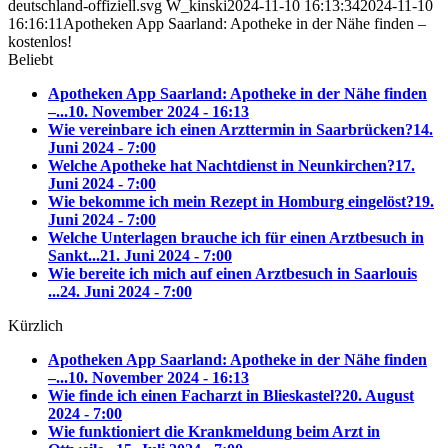
deutschland-offiziell.svg
W_kinski
2024-11-10 16:13:34
2024-11-10
16:16:11
Apotheken App Saarland: Apotheke in der Nähe finden –
kostenlos!
Beliebt
Apotheken App Saarland: Apotheke in der Nähe finden
–...
10. November 2024 - 16:13
Wie vereinbare ich einen Arzttermin in Saarbrücken?
14.
Juni 2024 - 7:00
Welche Apotheke hat Nachtdienst in Neunkirchen?
17.
Juni 2024 - 7:00
Wie bekomme ich mein Rezept in Homburg eingelöst?
19.
Juni 2024 - 7:00
Welche Unterlagen brauche ich für einen Arztbesuch in
Sankt...
21. Juni 2024 - 7:00
Wie bereite ich mich auf einen Arztbesuch in Saarlouis
...
24. Juni 2024 - 7:00
Kürzlich
Apotheken App Saarland: Apotheke in der Nähe finden
–...
10. November 2024 - 16:13
Wie finde ich einen Facharzt in Blieskastel?
20. August
2024 - 7:00
Wie funktioniert die Krankmeldung beim Arzt in