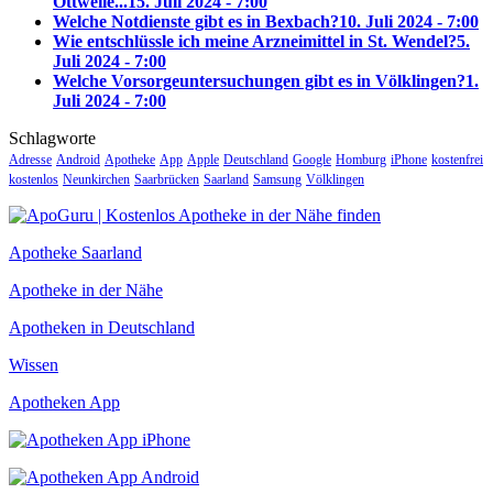
Ottweile...
15. Juli 2024 - 7:00
Welche Notdienste gibt es in Bexbach?
10. Juli 2024 - 7:00
Wie entschlüssle ich meine Arzneimittel in St. Wendel?
5.
Juli 2024 - 7:00
Welche Vorsorgeuntersuchungen gibt es in Völklingen?
1.
Juli 2024 - 7:00
Schlagworte
Adresse
Android
Apotheke
App
Apple
Deutschland
Google
Homburg
iPhone
kostenfrei
kostenlos
Neunkirchen
Saarbrücken
Saarland
Samsung
Völklingen
Apotheke Saarland
Apotheke in der Nähe
Apotheken in Deutschland
Wissen
Apotheken App