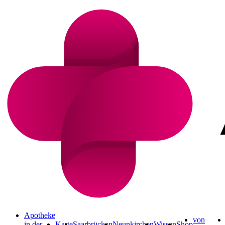
Apotheke
von
in der
Karte
Saarbrücken
Neunkirchen
Wissen
Shop