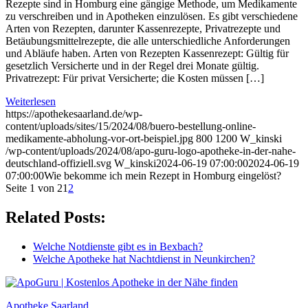
Rezepte sind in Homburg eine gängige Methode, um Medikamente
zu verschreiben und in Apotheken einzulösen. Es gibt verschiedene
Arten von Rezepten, darunter Kassenrezepte, Privatrezepte und
Betäubungsmittelrezepte, die alle unterschiedliche Anforderungen
und Abläufe haben. Arten von Rezepten Kassenrezept: Gültig für
gesetzlich Versicherte und in der Regel drei Monate gültig.
Privatrezept: Für privat Versicherte; die Kosten müssen […]
Weiterlesen
https://apothekesaarland.de/wp-
content/uploads/sites/15/2024/08/buero-bestellung-online-
medikamente-abholung-vor-ort-beispiel.jpg
800
1200
W_kinski
/wp-content/uploads/2024/08/apo-guru-logo-apotheke-in-der-nahe-
deutschland-offiziell.svg
W_kinski
2024-06-19 07:00:00
2024-06-19
07:00:00
Wie bekomme ich mein Rezept in Homburg eingelöst?
Seite 1 von 2
1
2
Related Posts:
Welche Notdienste gibt es in Bexbach?
Welche Apotheke hat Nachtdienst in Neunkirchen?
Apotheke Saarland