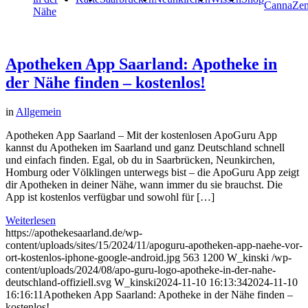
CannaZe
Nähe
Apotheken App Saarland: Apotheke in
der Nähe finden – kostenlos!
in
Allgemein
Apotheken App Saarland – Mit der kostenlosen ApoGuru App
kannst du Apotheken im Saarland und ganz Deutschland schnell
und einfach finden. Egal, ob du in Saarbrücken, Neunkirchen,
Homburg oder Völklingen unterwegs bist – die ApoGuru App zeigt
dir Apotheken in deiner Nähe, wann immer du sie brauchst. Die
App ist kostenlos verfügbar und sowohl für […]
Weiterlesen
https://apothekesaarland.de/wp-
content/uploads/sites/15/2024/11/apoguru-apotheken-app-naehe-vor-
ort-kostenlos-iphone-google-android.jpg
563
1200
W_kinski
/wp-
content/uploads/2024/08/apo-guru-logo-apotheke-in-der-nahe-
deutschland-offiziell.svg
W_kinski
2024-11-10 16:13:34
2024-11-10
16:16:11
Apotheken App Saarland: Apotheke in der Nähe finden –
kostenlos!