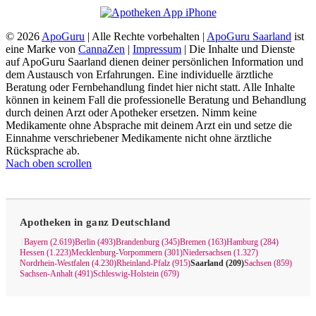
© 2026
ApoGuru
| Alle Rechte vorbehalten |
ApoGuru Saarland
ist
eine Marke von
CannaZen
|
Impressum
| Die Inhalte und Dienste
auf ApoGuru Saarland dienen deiner persönlichen Information und
dem Austausch von Erfahrungen. Eine individuelle ärztliche
Beratung oder Fernbehandlung findet hier nicht statt. Alle Inhalte
können in keinem Fall die professionelle Beratung und Behandlung
durch deinen Arzt oder Apotheker ersetzen. Nimm keine
Medikamente ohne Absprache mit deinem Arzt ein und setze die
Einnahme verschriebener Medikamente nicht ohne ärztliche
Rücksprache ab.
Nach oben scrollen
Apotheken in ganz Deutschland
Bayern (2.619)
Berlin (493)
Brandenburg (345)
Bremen (163)
Hamburg (284)
|
Hessen (1.223)
Mecklenburg-Vorpommern (301)
Niedersachsen (1.327)
Nordrhein-Westfalen (4.230)
Rheinland-Pfalz (915)
Saarland (209)
Sachsen (859)
Sachsen-Anhalt (491)
Schleswig-Holstein (679)