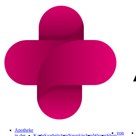
Apotheke
von
in der
Karte
Saarbrücken
Neunkirchen
Wissen
Shop