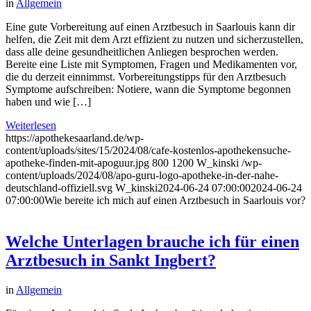
in
Allgemein
Eine gute Vorbereitung auf einen Arztbesuch in Saarlouis kann dir
helfen, die Zeit mit dem Arzt effizient zu nutzen und sicherzustellen,
dass alle deine gesundheitlichen Anliegen besprochen werden.
Bereite eine Liste mit Symptomen, Fragen und Medikamenten vor,
die du derzeit einnimmst. Vorbereitungstipps für den Arztbesuch
Symptome aufschreiben: Notiere, wann die Symptome begonnen
haben und wie […]
Weiterlesen
https://apothekesaarland.de/wp-
content/uploads/sites/15/2024/08/cafe-kostenlos-apothekensuche-
apotheke-finden-mit-apoguur.jpg
800
1200
W_kinski
/wp-
content/uploads/2024/08/apo-guru-logo-apotheke-in-der-nahe-
deutschland-offiziell.svg
W_kinski
2024-06-24 07:00:00
2024-06-24
07:00:00
Wie bereite ich mich auf einen Arztbesuch in Saarlouis vor?
Welche Unterlagen brauche ich für einen
Arztbesuch in Sankt Ingbert?
in
Allgemein