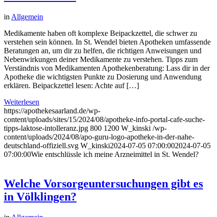
in
Allgemein
Medikamente haben oft komplexe Beipackzettel, die schwer zu
verstehen sein können. In St. Wendel bieten Apotheken umfassende
Beratungen an, um dir zu helfen, die richtigen Anweisungen und
Nebenwirkungen deiner Medikamente zu verstehen. Tipps zum
Verständnis von Medikamenten Apothekenberatung: Lass dir in der
Apotheke die wichtigsten Punkte zu Dosierung und Anwendung
erklären. Beipackzettel lesen: Achte auf […]
Weiterlesen
https://apothekesaarland.de/wp-
content/uploads/sites/15/2024/08/apotheke-info-portal-cafe-suche-
tipps-laktose-intolleranz.jpg
800
1200
W_kinski
/wp-
content/uploads/2024/08/apo-guru-logo-apotheke-in-der-nahe-
deutschland-offiziell.svg
W_kinski
2024-07-05 07:00:00
2024-07-05
07:00:00
Wie entschlüssle ich meine Arzneimittel in St. Wendel?
Welche Vorsorgeuntersuchungen gibt es
in Völklingen?