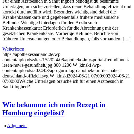
Für einen Arztbesuch in Sankt Ingbert benötigst du bestimmte
Unterlagen, um sicherzustellen, dass deine Behandlung effizient und
korrekt durchgeführt wird. Besonders wichtig sind dabei die
Krankenkassenkarte und gegebenenfalls frühere medizinische
Befunde. Wichtige Unterlagen für den Arztbesuch
Krankenkassenkarte: Erforderlich für die Abrechnung mit der
gesetzlichen Krankenkasse. Vorherige Befunde: Berichte von
früheren Untersuchungen oder Behandlungen, falls vorhanden. […]
Weiterlesen
https://apothekesaarland.de/wp-
content/uploads/sites/15/2024/08/apotheke-info-portal-freundinnen-
lesen-news-gesundheit.jpg
800
1200
W_kinski
/wp-
content/uploads/2024/08/apo-guru-logo-apotheke-in-der-nahe-
deutschland-offiziell.svg
W_kinski
2024-06-21 07:00:00
2024-06-21
07:00:00
Welche Unterlagen brauche ich für einen Arztbesuch in
Sankt Ingbert?
Wie bekomme ich mein Rezept in
Homburg eingelöst?
in
Allgemein