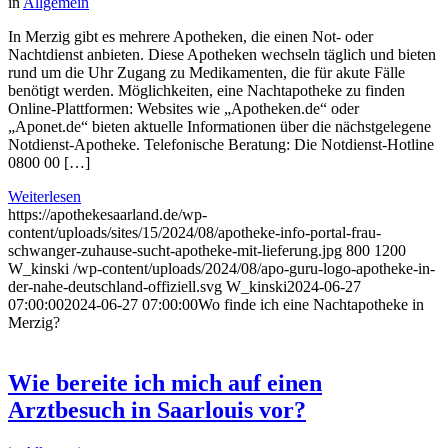
in
Allgemein
In Merzig gibt es mehrere Apotheken, die einen Not- oder
Nachtdienst anbieten. Diese Apotheken wechseln täglich und bieten
rund um die Uhr Zugang zu Medikamenten, die für akute Fälle
benötigt werden. Möglichkeiten, eine Nachtapotheke zu finden
Online-Plattformen: Websites wie „Apotheken.de“ oder
„Aponet.de“ bieten aktuelle Informationen über die nächstgelegene
Notdienst-Apotheke. Telefonische Beratung: Die Notdienst-Hotline
0800 00 […]
Weiterlesen
https://apothekesaarland.de/wp-
content/uploads/sites/15/2024/08/apotheke-info-portal-frau-
schwanger-zuhause-sucht-apotheke-mit-lieferung.jpg
800
1200
W_kinski
/wp-content/uploads/2024/08/apo-guru-logo-apotheke-in-
der-nahe-deutschland-offiziell.svg
W_kinski
2024-06-27
07:00:00
2024-06-27 07:00:00
Wo finde ich eine Nachtapotheke in
Merzig?
Wie bereite ich mich auf einen
Arztbesuch in Saarlouis vor?