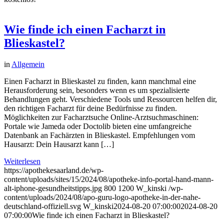
Wie finde ich einen Facharzt in
Blieskastel?
in
Allgemein
Einen Facharzt in Blieskastel zu finden, kann manchmal eine
Herausforderung sein, besonders wenn es um spezialisierte
Behandlungen geht. Verschiedene Tools und Ressourcen helfen dir,
den richtigen Facharzt für deine Bedürfnisse zu finden.
Möglichkeiten zur Facharztsuche Online-Arztsuchmaschinen:
Portale wie Jameda oder Doctolib bieten eine umfangreiche
Datenbank an Fachärzten in Blieskastel. Empfehlungen vom
Hausarzt: Dein Hausarzt kann […]
Weiterlesen
https://apothekesaarland.de/wp-
content/uploads/sites/15/2024/08/apotheke-info-portal-hand-mann-
alt-iphone-gesundheitstipps.jpg
800
1200
W_kinski
/wp-
content/uploads/2024/08/apo-guru-logo-apotheke-in-der-nahe-
deutschland-offiziell.svg
W_kinski
2024-08-20 07:00:00
2024-08-20
07:00:00
Wie finde ich einen Facharzt in Blieskastel?