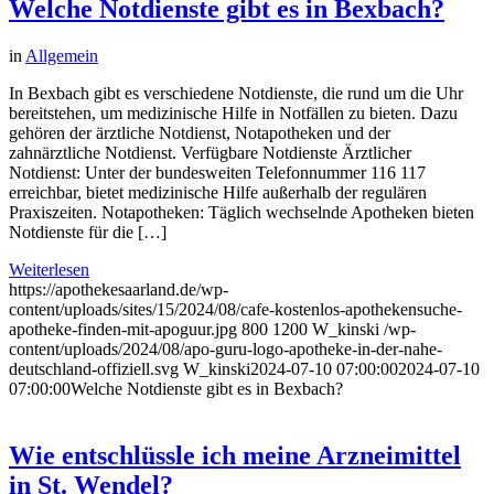
Welche Notdienste gibt es in Bexbach?
in
Allgemein
In Bexbach gibt es verschiedene Notdienste, die rund um die Uhr
bereitstehen, um medizinische Hilfe in Notfällen zu bieten. Dazu
gehören der ärztliche Notdienst, Notapotheken und der
zahnärztliche Notdienst. Verfügbare Notdienste Ärztlicher
Notdienst: Unter der bundesweiten Telefonnummer 116 117
erreichbar, bietet medizinische Hilfe außerhalb der regulären
Praxiszeiten. Notapotheken: Täglich wechselnde Apotheken bieten
Notdienste für die […]
Weiterlesen
https://apothekesaarland.de/wp-
content/uploads/sites/15/2024/08/cafe-kostenlos-apothekensuche-
apotheke-finden-mit-apoguur.jpg
800
1200
W_kinski
/wp-
content/uploads/2024/08/apo-guru-logo-apotheke-in-der-nahe-
deutschland-offiziell.svg
W_kinski
2024-07-10 07:00:00
2024-07-10
07:00:00
Welche Notdienste gibt es in Bexbach?
Wie entschlüssle ich meine Arzneimittel
in St. Wendel?