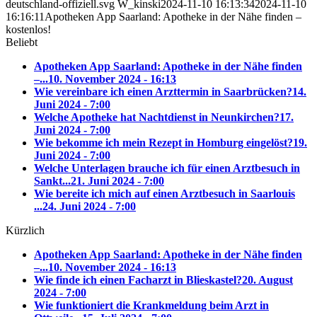
deutschland-offiziell.svg
W_kinski
2024-11-10 16:13:34
2024-11-10
16:16:11
Apotheken App Saarland: Apotheke in der Nähe finden –
kostenlos!
Beliebt
Apotheken App Saarland: Apotheke in der Nähe finden
–...
10. November 2024 - 16:13
Wie vereinbare ich einen Arzttermin in Saarbrücken?
14.
Juni 2024 - 7:00
Welche Apotheke hat Nachtdienst in Neunkirchen?
17.
Juni 2024 - 7:00
Wie bekomme ich mein Rezept in Homburg eingelöst?
19.
Juni 2024 - 7:00
Welche Unterlagen brauche ich für einen Arztbesuch in
Sankt...
21. Juni 2024 - 7:00
Wie bereite ich mich auf einen Arztbesuch in Saarlouis
...
24. Juni 2024 - 7:00
Kürzlich
Apotheken App Saarland: Apotheke in der Nähe finden
–...
10. November 2024 - 16:13
Wie finde ich einen Facharzt in Blieskastel?
20. August
2024 - 7:00
Wie funktioniert die Krankmeldung beim Arzt in