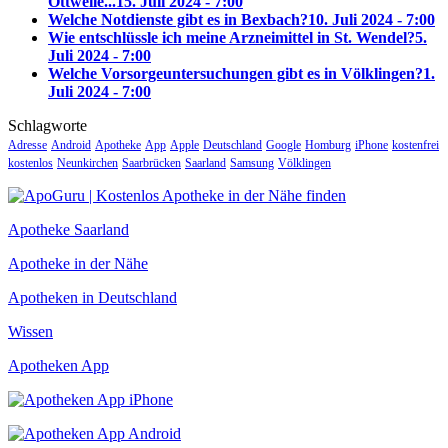
Ottweile...
15. Juli 2024 - 7:00
Welche Notdienste gibt es in Bexbach?
10. Juli 2024 - 7:00
Wie entschlüssle ich meine Arzneimittel in St. Wendel?
5.
Juli 2024 - 7:00
Welche Vorsorgeuntersuchungen gibt es in Völklingen?
1.
Juli 2024 - 7:00
Schlagworte
Adresse
Android
Apotheke
App
Apple
Deutschland
Google
Homburg
iPhone
kostenfrei
kostenlos
Neunkirchen
Saarbrücken
Saarland
Samsung
Völklingen
Apotheke Saarland
Apotheke in der Nähe
Apotheken in Deutschland
Wissen
Apotheken App