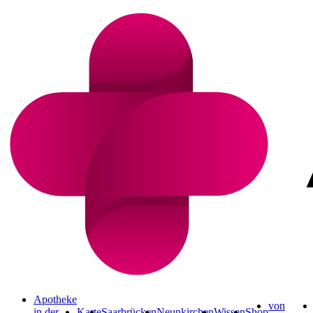
Apotheke
von
in der
Karte
Saarbrücken
Neunkirchen
Wissen
Shop